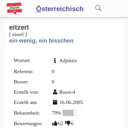
Ö
sterreichisch
Wörterbuch
eitzerl
[ eizerl ]
ein wenig, ein bisschen
Forum
Wortart:
Adjektiv
Blog
Referenz:
0
Besser:
0
Erstellt von:
Russi-4
Erstellt am:
16.06.2005
Bekanntheit:
79%
Bewertungen:
62
6