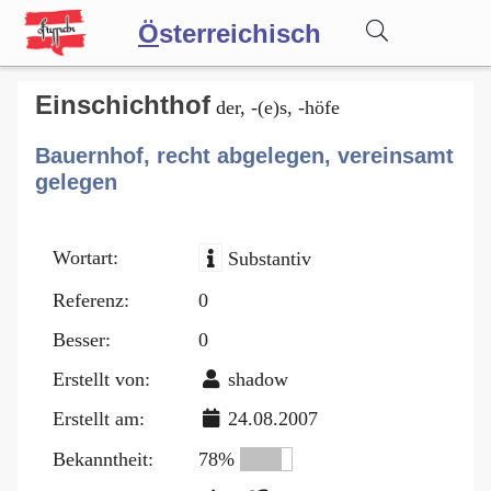
Ö
sterreichisch
Wörterbuch
Einschichthof
der, -(e)s, -höfe
Bauernhof, recht abgelegen, vereinsamt
Forum
gelegen
Blog
Wortart:
Substantiv
Referenz:
0
Besser:
0
Erstellt von:
shadow
Erstellt am:
24.08.2007
Bekanntheit:
78%