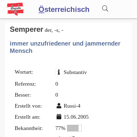
Ö
sterreichisch
Wörterbuch
Semperer
der, -s, -
immer unzufriedener und jammernder
Forum
Mensch
Blog
Wortart:
Substantiv
Referenz:
0
Besser:
0
Erstellt von:
Russi-4
Erstellt am:
15.06.2005
Bekanntheit:
77%