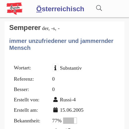
Ö
sterreichisch
Wörterbuch
Semperer
der, -s, -
immer unzufriedener und jammernder
Forum
Mensch
Blog
Wortart:
Substantiv
Referenz:
0
Besser:
0
Erstellt von:
Russi-4
Erstellt am:
15.06.2005
Bekanntheit:
77%