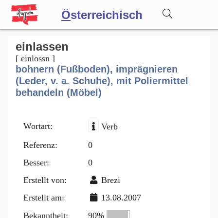
Ö
sterreichisch
Wörterbuch
einlassen
[ einlossn ]
bohnern (Fußboden), imprägnieren
Forum
(Leder, v. a. Schuhe), mit Poliermittel
behandeln (Möbel)
Blog
Wortart:
Verb
Referenz:
0
Besser:
0
Erstellt von:
Brezi
Erstellt am:
13.08.2007
Bekanntheit:
90%