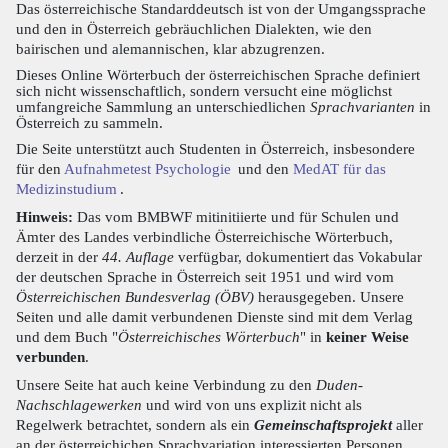
Das österreichische Standarddeutsch ist von der Umgangssprache
und den in Österreich gebräuchlichen Dialekten, wie den
bairischen und alemannischen, klar abzugrenzen.
Dieses Online Wörterbuch der österreichischen Sprache definiert
sich nicht wissenschaftlich, sondern versucht eine möglichst
umfangreiche Sammlung an unterschiedlichen
Sprachvarianten
in
Österreich zu sammeln.
Die Seite unterstützt auch Studenten in Österreich, insbesondere
für den
Aufnahmetest Psychologie
und den
MedAT für das
Medizinstudium
.
Hinweis:
Das vom BMBWF mitinitiierte und für Schulen und
Ämter des Landes verbindliche Österreichische Wörterbuch,
derzeit in der
44. Auflage
verfügbar, dokumentiert das Vokabular
der deutschen Sprache in Österreich seit 1951 und wird vom
Österreichischen Bundesverlag (ÖBV)
herausgegeben. Unsere
Seiten und alle damit verbundenen Dienste sind mit dem Verlag
und dem Buch "
Österreichisches Wörterbuch
" in
keiner Weise
verbunden
.
Unsere Seite hat auch keine Verbindung zu den
Duden-
Nachschlagewerken
und wird von uns explizit nicht als
Regelwerk betrachtet, sondern als ein
Gemeinschaftsprojekt
aller
an der österreichichen Sprachvariation interessierten Personen.