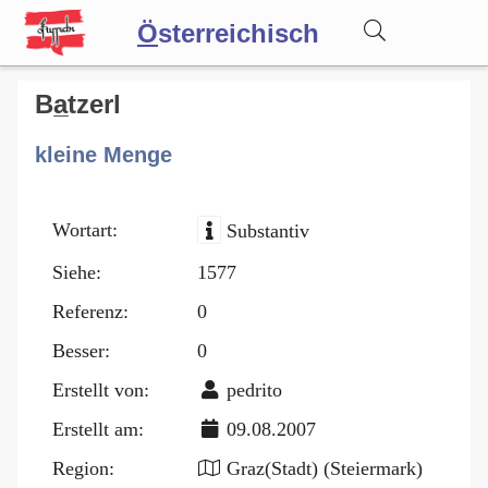
Ö
sterreichisch
Wörterbuch
Ba̲tzerl
kleine Menge
Forum
Wortart:
Substantiv
Blog
Siehe:
1577
Referenz:
0
Besser:
0
Erstellt von:
pedrito
Erstellt am:
09.08.2007
Region:
Graz(Stadt) (Steiermark)