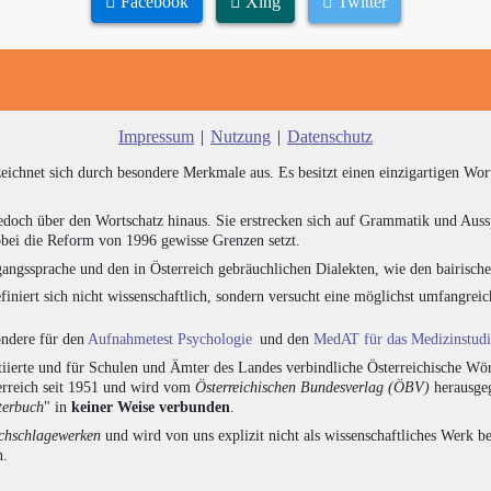
Facebook
Xing
Twitter
Impressum
|
Nutzung
|
Datenschutz
zeichnet sich durch besondere Merkmale aus. Es besitzt einen einzigartigen Wor
edoch über den Wortschatz hinaus. Sie erstrecken sich auf Grammatik und Auss
bei die Reform von 1996 gewisse Grenzen setzt.
angssprache und den in Österreich gebräuchlichen Dialekten, wie den bairisch
finiert sich nicht wissenschaftlich, sondern versucht eine möglichst umfangr
sondere für den
Aufnahmetest Psychologie
und den
MedAT für das Medizinstud
ierte und für Schulen und Ämter des Landes verbindliche Österreichische Wör
erreich seit 1951 und wird vom
Österreichischen Bundesverlag (ÖBV)
herausgeg
terbuch
" in
keiner Weise verbunden
.
hschlagewerken
und wird von uns explizit nicht als wissenschaftliches Werk be
n.