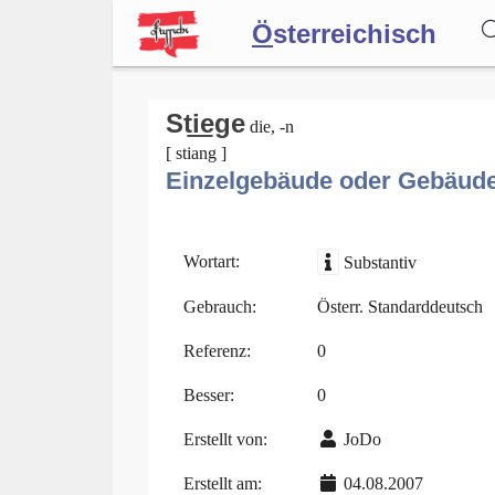
Ö
sterreichisch
Wörterbuch
Sti͟ege
die, -n
[ stiang ]
Einzelgebäude oder Gebäude
Forum
Blog
Wortart:
Substantiv
Gebrauch:
Österr. Standarddeutsch
Referenz:
0
Besser:
0
Erstellt von:
JoDo
Erstellt am:
04.08.2007