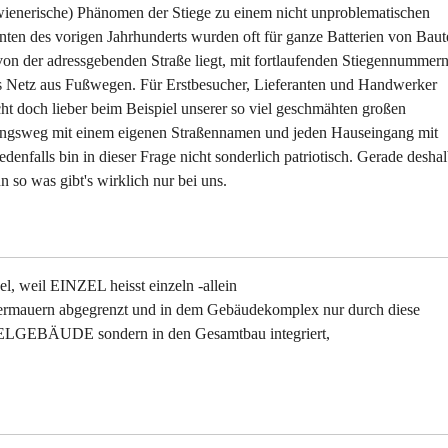
m wienerische) Phänomen der Stiege zu einem nicht unproblematischen
nten des vorigen Jahrhunderts wurden oft für ganze Batterien von Baut
 von der adressgebenden Straße liegt, mit fortlaufenden Stiegennummer
es Netz aus Fußwegen. Für Erstbesucher, Lieferanten und Handwerker
ht doch lieber beim Beispiel unserer so viel geschmähten großen
gangsweg mit einem eigenen Straßennamen und jeden Hauseingang mit
enfalls bin in dieser Frage nicht sonderlich patriotisch. Gerade desha
n so was gibt's wirklich nur bei uns.
el, weil EINZEL heisst einzeln -allein
Feuermauern abgegrenzt und in dem Gebäudekomplex nur durch diese
NZELGEBÄUDE sondern in den Gesamtbau integriert,