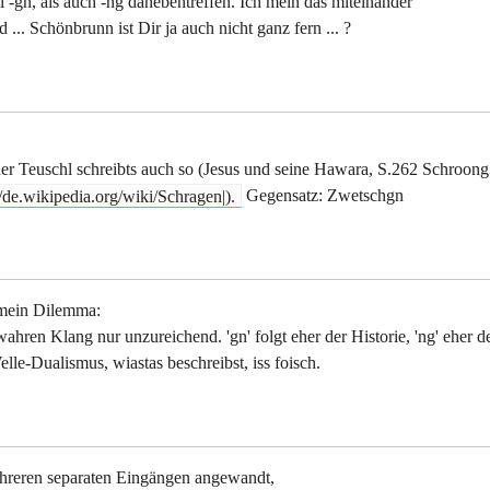
l -gn, als auch -ng danebentreffen. Ich mein das miteinander
.. Schönbrunn ist Dir ja auch nicht ganz fern ... ?
r der Teuschl schreibts auch so (Jesus und seine Hawara, S.262 Schroong
/de.wikipedia.org/wiki/Schragen|).
Gegensatz: Zwetschgn
 mein Dilemma:
wahren Klang nur unzureichend. 'gn' folgt eher der Historie, 'ng' eher d
elle-Dualismus, wiastas beschreibst, iss foisch.
ehreren separaten Eingängen angewandt,