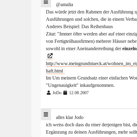
@amalia
Das würde jetzt den Rahmen der Ausführung sp
Ausführungen und solchen, die in einem Verban
Anderes Beispiel: Das Reihenhaus
Zitat: "Immer öfter werden aber auf einer einzi
von Fertigteilhausfirmen) mehrere Häuser neben
sowohl in einer Aneinanderreihung der
einzel
http://www.meingrundstueck.at/wohnen_im_ei
haft.html
Im Um meinem Grundsatz einer einfachen Wortwa
"Ungenauigkeit" inkaufgenommen.
JoDo
12.08.2007
alles klar Jodo
ich weiss doch dass du einer derjenigen bist, d
Ergänzung zu deinen Ausführungen, mehr sollte