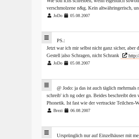
Wie soll ichs schreiben, wenn eigentlich sowoh
verschmolzene n&g. Kein altwähringerisch, und .
JoDo
05.08.2007
PS.:
Jetzt war ich mir selbst nicht ganz sicher, abe
Gestell |also Schragen, nicht Schrank
http:/
JoDo
05.08.2007
@ Jodo: ja das ist auch täglich mehrmals
schreib' ich ng oder gn. Beides beschreibt den 
Phonetik. Ist fast wie der vertrackte Teilchen-W
Brezi
06.08.2007
Ursprünglich nur auf Einzelhäuser mit m