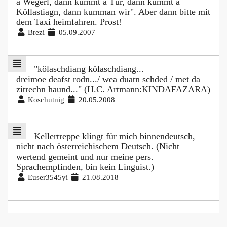
a Wegerl, dann kummt a Tür, dann kummt a
Köllastiagn, dann kumman wir". Aber dann bitte mit
dem Taxi heimfahren. Prost!
Brezi
05.09.2007
"kölaschdiang kölaschdiang...
dreimoe deafst rodn.../ wea duatn schded / met da
zitrechn haund..." (H.C. Artmann:KINDAFAZARA)
Koschutnig
20.05.2008
Kellertreppe klingt für mich binnendeutsch,
nicht nach österreichischem Deutsch. (Nicht
wertend gemeint und nur meine pers.
Sprachempfinden, bin kein Linguist.)
Euser3545yi
21.08.2018