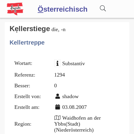
Ö
sterreichisch
Wörterbuch
Kẹllerstiege
die, -n
Kellertreppe
Forum
Wortart:
Substantiv
Blog
Referenz:
1294
Besser:
0
Erstellt von:
shadow
Erstellt am:
03.08.2007
Waidhofen an der
Region:
Ybbs(Stadt)
(Niederösterreich)