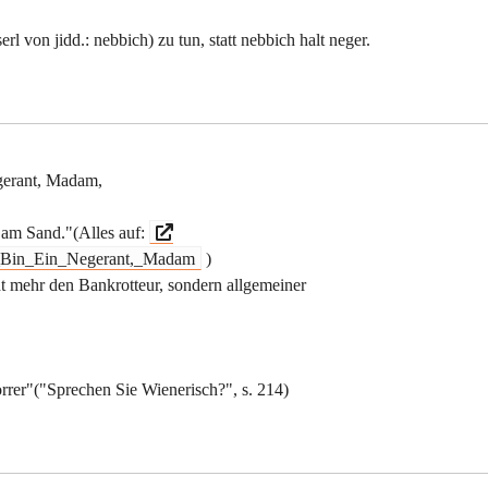
 von jidd.: nebbich) zu tun, statt nebbich halt neger.
egerant, Madam,
 am Sand."(Alles auf:
ch_Bin_Ein_Negerant,_Madam
)
ht mehr den Bankrotteur, sondern allgemeiner
rrer"("Sprechen Sie Wienerisch?", s. 214)