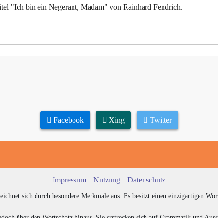
itel "Ich bin ein Negerant, Madam" von Rainhard Fendrich.
Facebook
Xing
Twitter
Impressum
|
Nutzung
|
Datenschutz
zeichnet sich durch besondere Merkmale aus. Es besitzt einen einzigartigen Wor
edoch über den Wortschatz hinaus. Sie erstrecken sich auf Grammatik und Auss