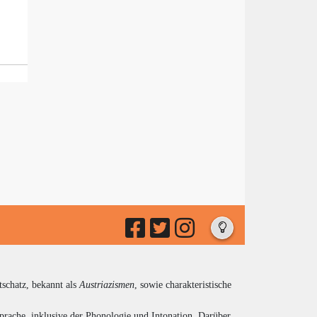
tschatz, bekannt als
Austriazismen
, sowie charakteristische
prache, inklusive der Phonologie und Intonation. Darüber