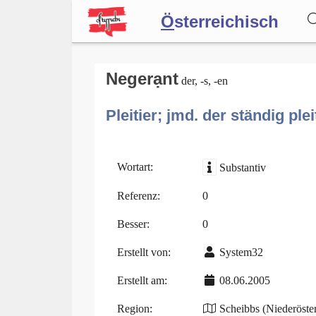
Ö
sterreichisch
Wörterbuch
Negerạnt
der, -s, -en
Pleitier; jmd. der ständig plei
Forum
Blog
Wortart:
Substantiv
Referenz:
0
Besser:
0
Erstellt von:
System32
Erstellt am:
08.06.2005
Region:
Scheibbs (Niederöster