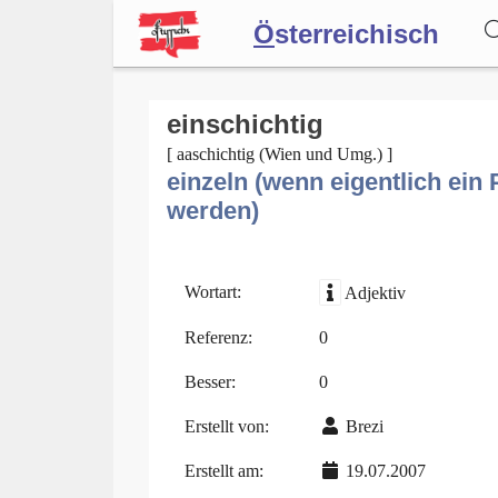
Ö
sterreichisch
Wörterbuch
einschichtig
[ aaschichtig (Wien und Umg.) ]
einzeln (wenn eigentlich ei
Forum
werden)
Blog
Wortart:
Adjektiv
Referenz:
0
Besser:
0
Erstellt von:
Brezi
Erstellt am:
19.07.2007