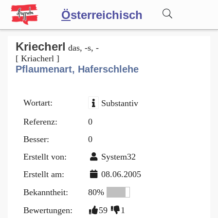
Ö
sterreichisch
Wörterbuch
Kriecherl
das, -s, -
[ Kriacherl ]
Pflaumenart, Haferschlehe
Forum
Wortart:
Substantiv
Blog
Referenz:
0
Besser:
0
Erstellt von:
System32
Erstellt am:
08.06.2005
Bekanntheit:
80%
Bewertungen:
59
1