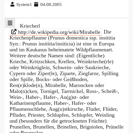
System1
04.08.2005
Kriecherl
http://de.wikipedia.org/wiki/Mirabelle
Die
Kriechenpflaume (Prunus domestica ssp. insititia
Syn.: Prunus insititia/insiticia) ist eine in Europa
und im Kaukasus beheimatete Wildpflaumenart.
Weitere deutsche Namen sind: (Eigentliche)
Krieche, Kritzschken, Krellen, Weinkrieche(rle)
oder Weinkrüglein, Schwein- oder Saukrieche,
Cypern oder Ziper(le), Ziparte, Ziegfarze, Spilling
oder Spille, Bocks- oder Geißhoden,
Ren(e)klode(n), Mirabelle, Maroncken oder
Malo(n)cken, Tornigel, Tarrnickel, Ross-, Scheiß-,
Wein-, Haber-, Hafer-, Au(g)st- oder
Katharinenpflaume, Haber-, Hafer- oder
Pflaumenschlehe, Aug(u)stkirsche, Fluder, Flüder,
Pfluder, Priester, Schlupfen, Schlupfer, Weinling
und (besonders für die getrockneten Früchte)
Prunellen, Brunellen, Brinellen, Brigniolen, Prünelle
oder Brugnolen