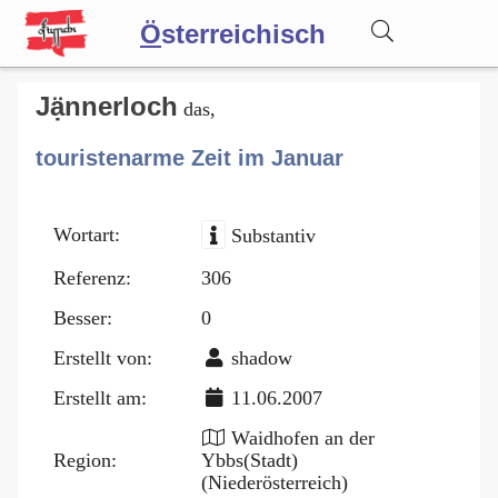
Ö
sterreichisch
Wörterbuch
Jạ̈nnerloch
das,
touristenarme Zeit im Januar
Forum
Wortart:
Substantiv
Blog
Referenz:
306
Besser:
0
Erstellt von:
shadow
Erstellt am:
11.06.2007
Waidhofen an der
Region:
Ybbs(Stadt)
(Niederösterreich)