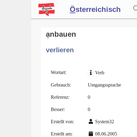
Ö
sterreichisch
Wörterbuch
ạnbauen
verlieren
Forum
Blog
Wortart:
Verb
Gebrauch:
Umgangssprache
Referenz:
0
Besser:
0
Erstellt von:
System32
Erstellt am:
08.06.2005