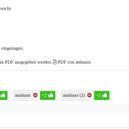
reich)
 eingetragen.
 als PDF ausgegeben werden:
PDF von anbauen
aunbaun
+2
aunbaun (2)
+2