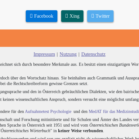
Facebook
Xing
Twitter
Impressum
|
Nutzung
|
Datenschutz
zeichnet sich durch besondere Merkmale aus. Es besitzt einen einzigartigen Wor
edoch über den Wortschatz hinaus. Sie beinhalten auch Grammatik und Ausspra
bei die Rechtschreibreform gewisse Grenzen setzt.
angssprache und den in Österreich gebräuchlichen Dialekten, wie den bairisch
at keinen wissenschaftlichen Anspruch, sondern versucht eine möglichst umfa
sondere für den
Aufnahmetest Psychologie
und den
MedAT für das Medizinstud
chaft und Forschung mitinitiierte und für Schulen und Ämter des Landes verb
chen Sprache in Österreich seit 1951 und wird vom
Österreichischen Bundesver
"
Österreichisches Wörterbuch
" in
keiner Weise verbunden
.
hschlagewerken
und wird von uns explizit nicht als wissenschaftliches Werk be