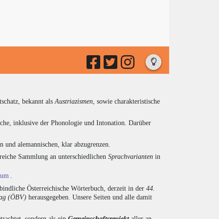
tschatz, bekannt als
Austriazismen
, sowie charakteristische
che, inklusive der Phonologie und Intonation. Darüber
en und alemannischen, klar abzugrenzen.
ngreiche Sammlung an unterschiedlichen
Sprachvarianten
in
ium
.
indliche Österreichische Wörterbuch, derzeit in der
44.
lag (ÖBV)
herausgegeben. Unsere Seiten und alle damit
trachtet, sondern als ein
Gemeinschaftsprojekt
aller an