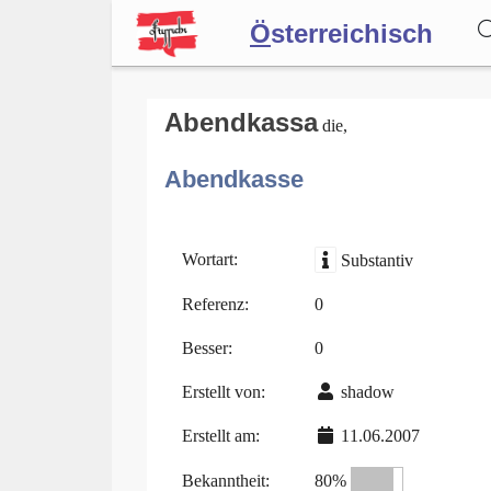
Ö
sterreichisch
Wörterbuch
Abendkassa
die,
Abendkasse
Forum
Blog
Wortart:
Substantiv
Referenz:
0
Besser:
0
Erstellt von:
shadow
Erstellt am:
11.06.2007
Bekanntheit:
80%