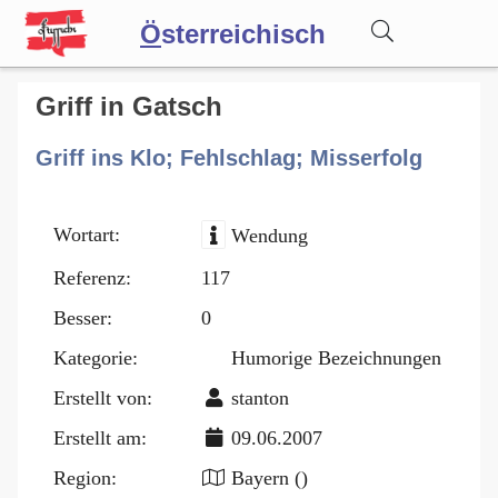
Ö
sterreichisch
Wörterbuch
Griff in Gatsch
Griff ins Klo; Fehlschlag; Misserfolg
Forum
Wortart:
Wendung
Blog
Referenz:
117
Besser:
0
Kategorie:
Humorige Bezeichnungen
Erstellt von:
stanton
Erstellt am:
09.06.2007
Region:
Bayern ()