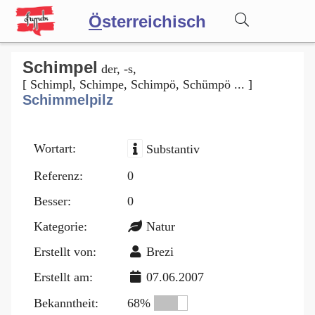
Ö
sterreichisch
Wörterbuch
Schimpel
der, -s,
[ Schimpl, Schimpe, Schimpö, Schümpö ... ]
Schimmelpilz
Forum
Wortart:
Substantiv
Blog
Referenz:
0
Besser:
0
Kategorie:
Natur
Erstellt von:
Brezi
Erstellt am:
07.06.2007
Bekanntheit:
68%