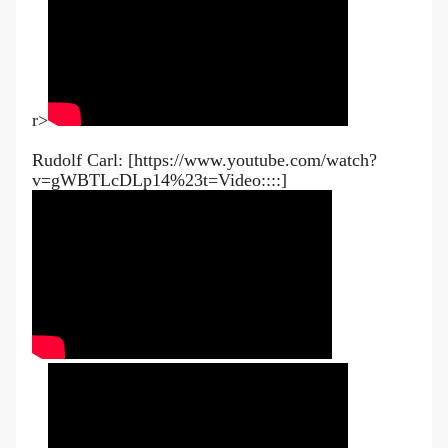
r>
Rudolf Carl: [https://www.youtube.com/watch?
v=gWBTLcDLp14%23t=Video::::]