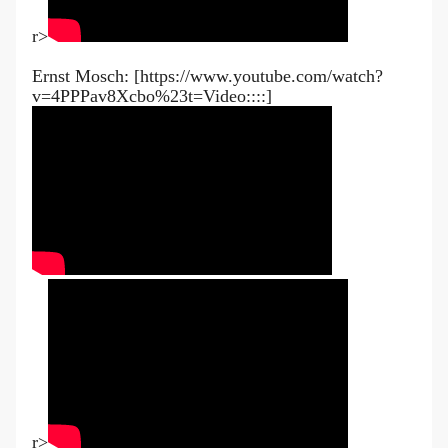
r>
Ernst Mosch: [https://www.youtube.com/watch?
v=4PPPav8Xcbo%23t=Video::::]
r>