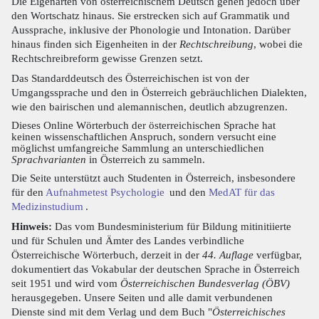
Die Eigenarten von österreichischem Deutsch gehen jedoch über
den Wortschatz hinaus. Sie erstrecken sich auf Grammatik und
Aussprache, inklusive der Phonologie und Intonation. Darüber
hinaus finden sich Eigenheiten in der
Rechtschreibung
, wobei die
Rechtschreibreform gewisse Grenzen setzt.
Das Standarddeutsch des Österreichischen ist von der
Umgangssprache und den in Österreich gebräuchlichen Dialekten,
wie den bairischen und alemannischen, deutlich abzugrenzen.
Dieses Online Wörterbuch der österreichischen Sprache hat
keinen wissenschaftlichen Anspruch, sondern versucht eine
möglichst umfangreiche Sammlung an unterschiedlichen
Sprachvarianten
in Österreich zu sammeln.
Die Seite unterstützt auch Studenten in Österreich, insbesondere
für den
Aufnahmetest Psychologie
und den
MedAT für das
Medizinstudium
.
Hinweis:
Das vom Bundesministerium für Bildung mitinitiierte
und für Schulen und Ämter des Landes verbindliche
Österreichische Wörterbuch, derzeit in der
44. Auflage
verfügbar,
dokumentiert das Vokabular der deutschen Sprache in Österreich
seit 1951 und wird vom
Österreichischen Bundesverlag (ÖBV)
herausgegeben. Unsere Seiten und alle damit verbundenen
Dienste sind mit dem Verlag und dem Buch "
Österreichisches