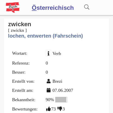
Ö
sterreichisch
Wörterbuch
zwicken
[ zwickn ]
lochen, entwerten (Fahrschein)
Forum
Wortart:
Verb
Blog
Referenz:
0
Besser:
0
Erstellt von:
Brezi
Erstellt am:
07.06.2007
Bekanntheit:
90%
Bewertungen:
73
3