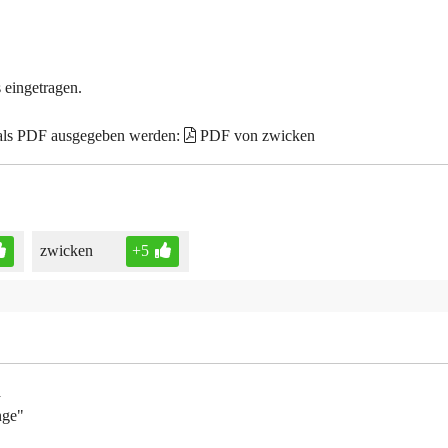
 eingetragen.
 als PDF ausgegeben werden:
PDF von zwicken
zwicken
+5
a
nge"