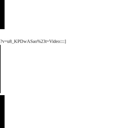
tch?v=u8_KPDwASao%23t=Video::::]