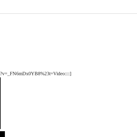
atch?v=_FN6mDx0YB8%23t=Video::::]