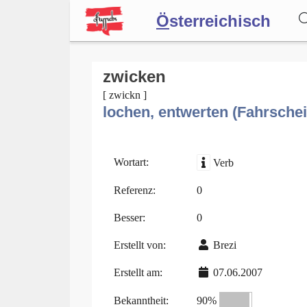
Ö
sterreichisch
Wörterbuch
zwicken
[ zwickn ]
lochen, entwerten (Fahrschei
Forum
Blog
Wortart:
Verb
Referenz:
0
Besser:
0
Erstellt von:
Brezi
Erstellt am:
07.06.2007
Bekanntheit:
90%