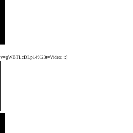
tch?v=gWBTLcDLp14%23t=Video::::]