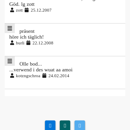
Göd. lg zott
zott
25.12.2007
präsent
höre ich täglich!
burli
22.12.2008
Olle bod...
...verwend i des wuat aa amoi
kotzngschroa
24.02.2014