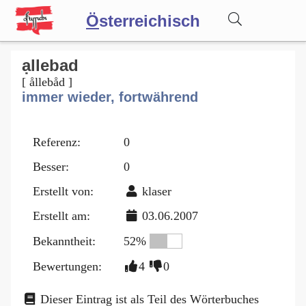
Ö
sterreichisch
Wörterbuch
ạllebad
[ ållebåd ]
immer wieder, fortwährend
Forum
Referenz:
0
Blog
Besser:
0
Erstellt von:
klaser
Erstellt am:
03.06.2007
Bekanntheit:
52%
Bewertungen:
4
0
Dieser Eintrag ist als Teil des Wörterbuches