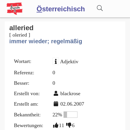
Ö
sterreichisch
Wörterbuch
alleried
[ oleried ]
immer wieder; regelmäßig
Forum
Wortart:
Adjektiv
Blog
Referenz:
0
Besser:
0
Erstellt von:
blackrose
Erstellt am:
02.06.2007
Bekanntheit:
22%
Bewertungen:
11
6