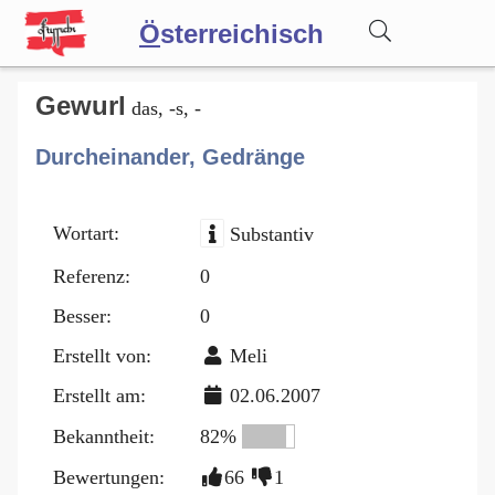
Ö
sterreichisch
Wörterbuch
Gewurl
das, -s, -
Durcheinander, Gedränge
Forum
Wortart:
Substantiv
Blog
Referenz:
0
Besser:
0
Erstellt von:
Meli
Erstellt am:
02.06.2007
Bekanntheit:
82%
Bewertungen:
66
1