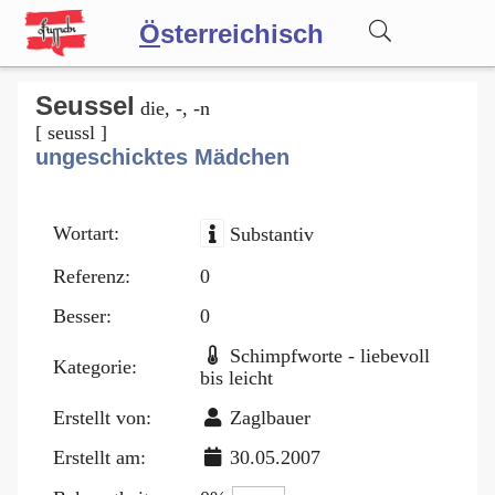
Ö
sterreichisch
Wörterbuch
Seussel
die, -, -n
[ seussl ]
ungeschicktes Mädchen
Forum
Wortart:
Substantiv
Blog
Referenz:
0
Besser:
0
Schimpfworte - liebevoll
Kategorie:
bis leicht
Erstellt von:
Zaglbauer
Erstellt am:
30.05.2007