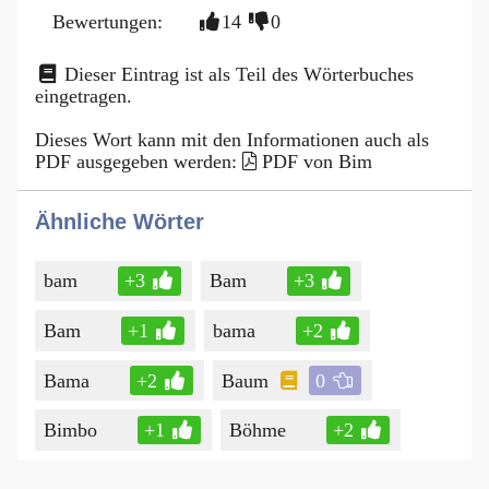
Bewertungen:
14
0
Dieser Eintrag ist als Teil des Wörterbuches
eingetragen.
Dieses Wort kann mit den Informationen auch als
PDF ausgegeben werden:
PDF von Bim
Ähnliche Wörter
bam
+3
Bam
+3
Bam
+1
bama
+2
Bama
+2
Baum
0
Bimbo
+1
Böhme
+2