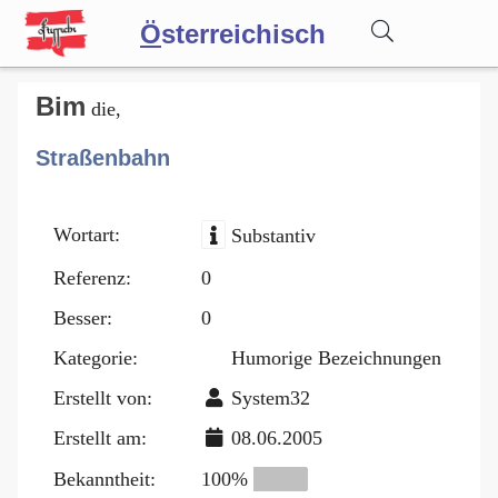
Ö
sterreichisch
Wörterbuch
Bim
die,
Straßenbahn
Forum
Wortart:
Substantiv
Blog
Referenz:
0
Besser:
0
Kategorie:
Humorige Bezeichnungen
Erstellt von:
System32
Erstellt am:
08.06.2005
Bekanntheit:
100%