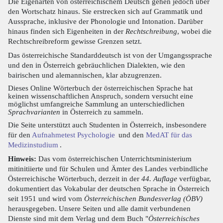
Die Eigenarten von österreichischem Deutsch gehen jedoch über
den Wortschatz hinaus. Sie erstrecken sich auf Grammatik und
Aussprache, inklusive der Phonologie und Intonation. Darüber
hinaus finden sich Eigenheiten in der
Rechtschreibung
, wobei die
Rechtschreibreform gewisse Grenzen setzt.
Das österreichische Standarddeutsch ist von der Umgangssprache
und den in Österreich gebräuchlichen Dialekten, wie den
bairischen und alemannischen, klar abzugrenzen.
Dieses Online Wörterbuch der österreichischen Sprache hat
keinen wissenschaftlichen Anspruch, sondern versucht eine
möglichst umfangreiche Sammlung an unterschiedlichen
Sprachvarianten
in Österreich zu sammeln.
Die Seite unterstützt auch Studenten in Österreich, insbesondere
für den
Aufnahmetest Psychologie
und den
MedAT für das
Medizinstudium
.
Hinweis:
Das vom österreichischen Unterrichtsministerium
mitinitiierte und für Schulen und Ämter des Landes verbindliche
Österreichische Wörterbuch, derzeit in der
44. Auflage
verfügbar,
dokumentiert das Vokabular der deutschen Sprache in Österreich
seit 1951 und wird vom
Österreichischen Bundesverlag (ÖBV)
herausgegeben. Unsere Seiten und alle damit verbundenen
Dienste sind mit dem Verlag und dem Buch "
Österreichisches