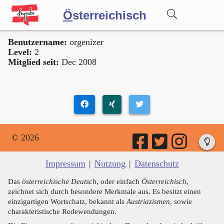
Ö
sterreichisch
Benutzername:
orgenizer
Wörterbuch
Level:
2
Mitglied seit:
Dec 2008
Forum
Blog
© 2026
Impressum
|
Nutzung
|
Datenschutz
Das
österreichische Deutsch
, oder einfach
Österreichisch
,
zeichnet sich durch besondere Merkmale aus. Es besitzt einen
einzigartigen Wortschatz, bekannt als
Austriazismen
, sowie
charakteristische Redewendungen.