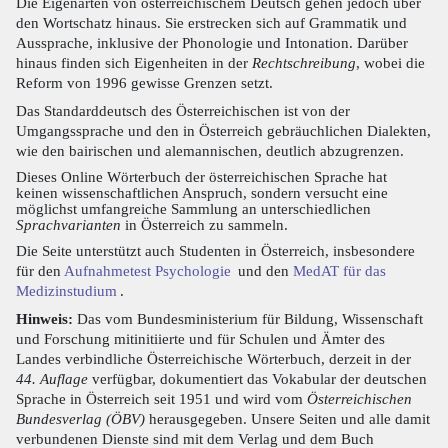
Die Eigenarten von österreichischem Deutsch gehen jedoch über
den Wortschatz hinaus. Sie erstrecken sich auf Grammatik und
Aussprache, inklusive der Phonologie und Intonation. Darüber
hinaus finden sich Eigenheiten in der
Rechtschreibung
, wobei die
Reform von 1996 gewisse Grenzen setzt.
Das Standarddeutsch des Österreichischen ist von der
Umgangssprache und den in Österreich gebräuchlichen Dialekten,
wie den bairischen und alemannischen, deutlich abzugrenzen.
Dieses Online Wörterbuch der österreichischen Sprache hat
keinen wissenschaftlichen Anspruch, sondern versucht eine
möglichst umfangreiche Sammlung an unterschiedlichen
Sprachvarianten
in Österreich zu sammeln.
Die Seite unterstützt auch Studenten in Österreich, insbesondere
für den
Aufnahmetest Psychologie
und den
MedAT für das
Medizinstudium
.
Hinweis:
Das vom Bundesministerium für Bildung, Wissenschaft
und Forschung mitinitiierte und für Schulen und Ämter des
Landes verbindliche Österreichische Wörterbuch, derzeit in der
44. Auflage
verfügbar, dokumentiert das Vokabular der deutschen
Sprache in Österreich seit 1951 und wird vom
Österreichischen
Bundesverlag (ÖBV)
herausgegeben. Unsere Seiten und alle damit
verbundenen Dienste sind mit dem Verlag und dem Buch