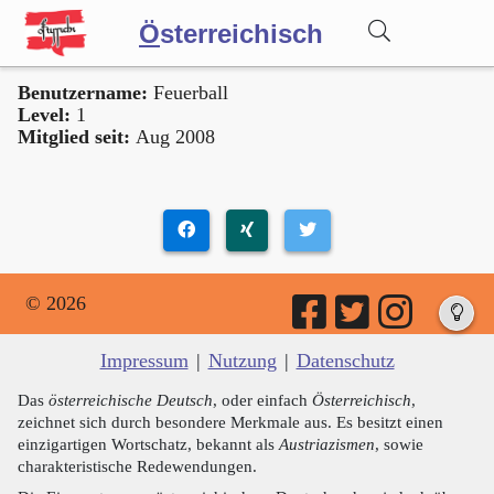
Ö
sterreichisch
Benutzername:
Feuerball
Wörterbuch
Level:
1
Mitglied seit:
Aug 2008
Forum
Blog
© 2026
Impressum
|
Nutzung
|
Datenschutz
Das
österreichische Deutsch
, oder einfach
Österreichisch
,
zeichnet sich durch besondere Merkmale aus. Es besitzt einen
einzigartigen Wortschatz, bekannt als
Austriazismen
, sowie
charakteristische Redewendungen.