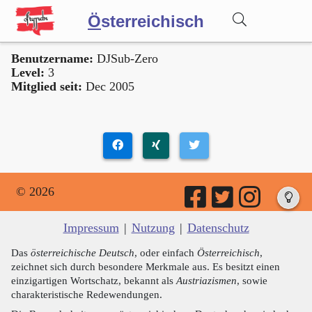
Ö
sterreichisch
Benutzername:
DJSub-Zero
Wörterbuch
Level:
3
Mitglied seit:
Dec 2005
Forum
Blog
© 2026
Impressum
|
Nutzung
|
Datenschutz
Das
österreichische Deutsch
, oder einfach
Österreichisch
,
zeichnet sich durch besondere Merkmale aus. Es besitzt einen
einzigartigen Wortschatz, bekannt als
Austriazismen
, sowie
charakteristische Redewendungen.