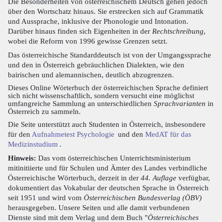
Die Besonderheiten von österreichischem Deutsch gehen jedoch
über den Wortschatz hinaus. Sie erstrecken sich auf Grammatik
und Aussprache, inklusive der Phonologie und Intonation.
Darüber hinaus finden sich Eigenheiten in der
Rechtschreibung
,
wobei die Reform von 1996 gewisse Grenzen setzt.
Das österreichische Standarddeutsch ist von der Umgangssprache
und den in Österreich gebräuchlichen Dialekten, wie den
bairischen und alemannischen, deutlich abzugrenzen.
Dieses Online Wörterbuch der österreichischen Sprache definiert
sich nicht wissenschaftlich, sondern versucht eine möglichst
umfangreiche Sammlung an unterschiedlichen
Sprachvarianten
in
Österreich zu sammeln.
Die Seite unterstützt auch Studenten in Österreich, insbesondere
für den
Aufnahmetest Psychologie
und den
MedAT für das
Medizinstudium
.
Hinweis:
Das vom österreichischen Unterrichtsministerium
mitinitiierte und für Schulen und Ämter des Landes verbindliche
Österreichische Wörterbuch, derzeit in der
44. Auflage
verfügbar,
dokumentiert das Vokabular der deutschen Sprache in Österreich
seit 1951 und wird vom
Österreichischen Bundesverlag (ÖBV)
herausgegeben. Unsere Seiten und alle damit verbundenen
Dienste sind mit dem Verlag und dem Buch "
Österreichisches