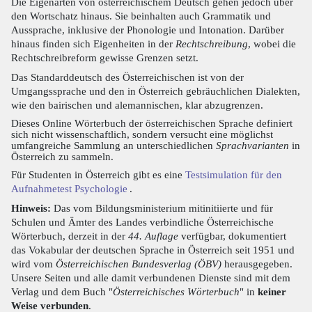
Die Eigenarten von österreichischem Deutsch gehen jedoch über
den Wortschatz hinaus. Sie beinhalten auch Grammatik und
Aussprache, inklusive der Phonologie und Intonation. Darüber
hinaus finden sich Eigenheiten in der
Rechtschreibung
, wobei die
Rechtschreibreform gewisse Grenzen setzt.
Das Standarddeutsch des Österreichischen ist von der
Umgangssprache und den in Österreich gebräuchlichen Dialekten,
wie den bairischen und alemannischen, klar abzugrenzen.
Dieses Online Wörterbuch der österreichischen Sprache definiert
sich nicht wissenschaftlich, sondern versucht eine möglichst
umfangreiche Sammlung an unterschiedlichen
Sprachvarianten
in
Österreich zu sammeln.
Für Studenten in Österreich gibt es eine
Testsimulation für den
Aufnahmetest Psychologie
.
Hinweis:
Das vom Bildungsministerium mitinitiierte und für
Schulen und Ämter des Landes verbindliche Österreichische
Wörterbuch, derzeit in der
44. Auflage
verfügbar, dokumentiert
das Vokabular der deutschen Sprache in Österreich seit 1951 und
wird vom
Österreichischen Bundesverlag (ÖBV)
herausgegeben.
Unsere Seiten und alle damit verbundenen Dienste sind mit dem
Verlag und dem Buch "
Österreichisches Wörterbuch
" in
keiner
Weise verbunden
.