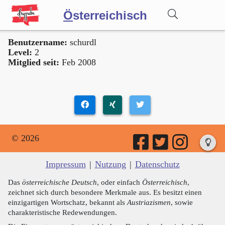
Ö
sterreichisch
Benutzername:
schurdl
Wörterbuch
Level:
2
Mitglied seit:
Feb 2008
Forum
Blog
© 2026
Impressum
|
Nutzung
|
Datenschutz
Das
österreichische Deutsch
, oder einfach
Österreichisch
,
zeichnet sich durch besondere Merkmale aus. Es besitzt einen
einzigartigen Wortschatz, bekannt als
Austriazismen
, sowie
charakteristische Redewendungen.