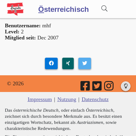
Ö
sterreichisch
Benutzername:
mhf
Wörterbuch
Level:
2
Mitglied seit:
Dec 2007
Forum
Blog
© 2026
Impressum
|
Nutzung
|
Datenschutz
Das
österreichische Deutsch
, oder einfach
Österreichisch
,
zeichnet sich durch besondere Merkmale aus. Es besitzt einen
einzigartigen Wortschatz, bekannt als
Austriazismen
, sowie
charakteristische Redewendungen.