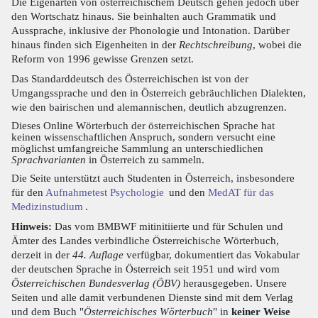
Die Eigenarten von österreichischem Deutsch gehen jedoch über
den Wortschatz hinaus. Sie beinhalten auch Grammatik und
Aussprache, inklusive der Phonologie und Intonation. Darüber
hinaus finden sich Eigenheiten in der
Rechtschreibung
, wobei die
Reform von 1996 gewisse Grenzen setzt.
Das Standarddeutsch des Österreichischen ist von der
Umgangssprache und den in Österreich gebräuchlichen Dialekten,
wie den bairischen und alemannischen, deutlich abzugrenzen.
Dieses Online Wörterbuch der österreichischen Sprache hat
keinen wissenschaftlichen Anspruch, sondern versucht eine
möglichst umfangreiche Sammlung an unterschiedlichen
Sprachvarianten
in Österreich zu sammeln.
Die Seite unterstützt auch Studenten in Österreich, insbesondere
für den
Aufnahmetest Psychologie
und den
MedAT für das
Medizinstudium
.
Hinweis:
Das vom BMBWF mitinitiierte und für Schulen und
Ämter des Landes verbindliche Österreichische Wörterbuch,
derzeit in der
44. Auflage
verfügbar, dokumentiert das Vokabular
der deutschen Sprache in Österreich seit 1951 und wird vom
Österreichischen Bundesverlag (ÖBV)
herausgegeben. Unsere
Seiten und alle damit verbundenen Dienste sind mit dem Verlag
und dem Buch "
Österreichisches Wörterbuch
" in
keiner Weise