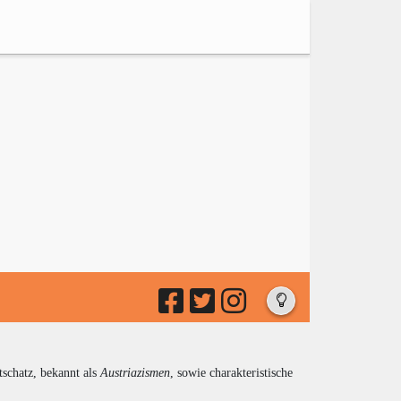
tschatz, bekannt als
Austriazismen
, sowie charakteristische