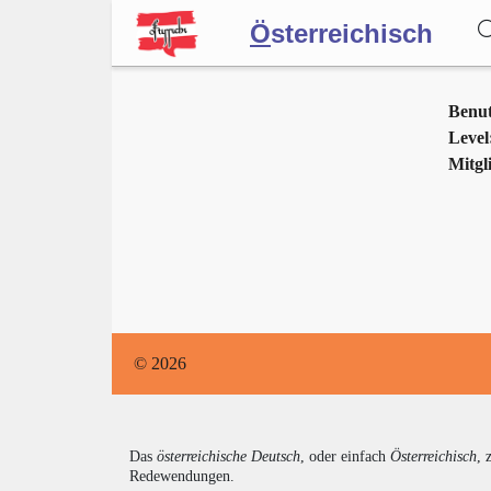
Ö
sterreichisch
Wörterbuch
Benu
Level
Mitgli
Forum
Blog
© 2026
Das
österreichische Deutsch
, oder einfach
Österreichisch
, 
Redewendungen.