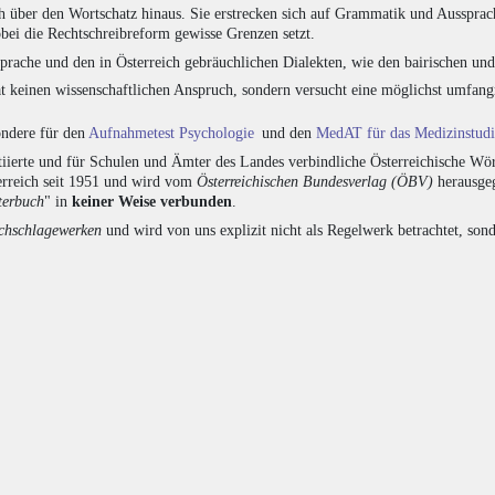
h über den Wortschatz hinaus. Sie erstrecken sich auf Grammatik und Aussprac
bei die Rechtschreibreform gewisse Grenzen setzt.
prache und den in Österreich gebräuchlichen Dialekten, wie den bairischen un
at keinen wissenschaftlichen Anspruch, sondern versucht eine möglichst umfa
sondere für den
Aufnahmetest Psychologie
und den
MedAT für das Medizinstud
ierte und für Schulen und Ämter des Landes verbindliche Österreichische Wör
erreich seit 1951 und wird vom
Österreichischen Bundesverlag (ÖBV)
herausgeg
terbuch
" in
keiner Weise verbunden
.
hschlagewerken
und wird von uns explizit nicht als Regelwerk betrachtet, sond