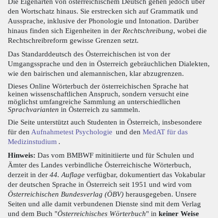
Die Eigenarten von österreichischem Deutsch gehen jedoch über
den Wortschatz hinaus. Sie erstrecken sich auf Grammatik und
Aussprache, inklusive der Phonologie und Intonation. Darüber
hinaus finden sich Eigenheiten in der
Rechtschreibung
, wobei die
Rechtschreibreform gewisse Grenzen setzt.
Das Standarddeutsch des Österreichischen ist von der
Umgangssprache und den in Österreich gebräuchlichen Dialekten,
wie den bairischen und alemannischen, klar abzugrenzen.
Dieses Online Wörterbuch der österreichischen Sprache hat
keinen wissenschaftlichen Anspruch, sondern versucht eine
möglichst umfangreiche Sammlung an unterschiedlichen
Sprachvarianten
in Österreich zu sammeln.
Die Seite unterstützt auch Studenten in Österreich, insbesondere
für den
Aufnahmetest Psychologie
und den
MedAT für das
Medizinstudium
.
Hinweis:
Das vom BMBWF mitinitiierte und für Schulen und
Ämter des Landes verbindliche Österreichische Wörterbuch,
derzeit in der
44. Auflage
verfügbar, dokumentiert das Vokabular
der deutschen Sprache in Österreich seit 1951 und wird vom
Österreichischen Bundesverlag (ÖBV)
herausgegeben. Unsere
Seiten und alle damit verbundenen Dienste sind mit dem Verlag
und dem Buch "
Österreichisches Wörterbuch
" in
keiner Weise