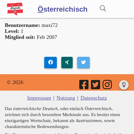
Ö
sterreichisch
Benutzername:
maxi72
Wörterbuch
Level:
1
Mitglied seit:
Feb 2007
Forum
Blog
© 2026
Impressum
|
Nutzung
|
Datenschutz
Das
österreichische Deutsch
, oder einfach
Österreichisch
,
zeichnet sich durch besondere Merkmale aus. Es besitzt einen
einzigartigen Wortschatz, bekannt als
Austriazismen
, sowie
charakteristische Redewendungen.