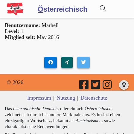
Ö
sterreichisch
Benutzername:
Marhell
Wörterbuch
Level:
1
Mitglied seit:
May 2016
Forum
Blog
© 2026
Impressum
|
Nutzung
|
Datenschutz
Das
österreichische Deutsch
, oder einfach
Österreichisch
,
zeichnet sich durch besondere Merkmale aus. Es besitzt einen
einzigartigen Wortschatz, bekannt als
Austriazismen
, sowie
charakteristische Redewendungen.