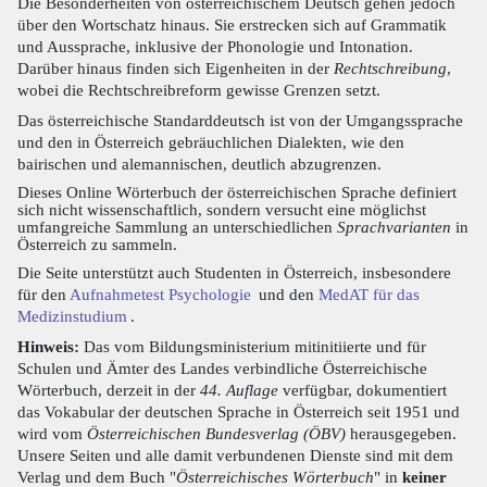
Die Besonderheiten von österreichischem Deutsch gehen jedoch
über den Wortschatz hinaus. Sie erstrecken sich auf Grammatik
und Aussprache, inklusive der Phonologie und Intonation.
Darüber hinaus finden sich Eigenheiten in der
Rechtschreibung
,
wobei die Rechtschreibreform gewisse Grenzen setzt.
Das österreichische Standarddeutsch ist von der Umgangssprache
und den in Österreich gebräuchlichen Dialekten, wie den
bairischen und alemannischen, deutlich abzugrenzen.
Dieses Online Wörterbuch der österreichischen Sprache definiert
sich nicht wissenschaftlich, sondern versucht eine möglichst
umfangreiche Sammlung an unterschiedlichen
Sprachvarianten
in
Österreich zu sammeln.
Die Seite unterstützt auch Studenten in Österreich, insbesondere
für den
Aufnahmetest Psychologie
und den
MedAT für das
Medizinstudium
.
Hinweis:
Das vom Bildungsministerium mitinitiierte und für
Schulen und Ämter des Landes verbindliche Österreichische
Wörterbuch, derzeit in der
44. Auflage
verfügbar, dokumentiert
das Vokabular der deutschen Sprache in Österreich seit 1951 und
wird vom
Österreichischen Bundesverlag (ÖBV)
herausgegeben.
Unsere Seiten und alle damit verbundenen Dienste sind mit dem
Verlag und dem Buch "
Österreichisches Wörterbuch
" in
keiner