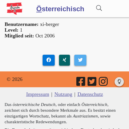
Ö
sterreichisch
Benutzername:
xi-berger
Wörterbuch
Level:
1
Mitglied seit:
Oct 2006
Forum
Blog
© 2026
Impressum
|
Nutzung
|
Datenschutz
Das
österreichische Deutsch
, oder einfach
Österreichisch
,
zeichnet sich durch besondere Merkmale aus. Es besitzt einen
einzigartigen Wortschatz, bekannt als
Austriazismen
, sowie
charakteristische Redewendungen.