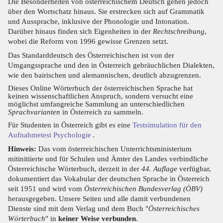
Die Besonderheiten von österreichischem Deutsch gehen jedoch
über den Wortschatz hinaus. Sie erstrecken sich auf Grammatik
und Aussprache, inklusive der Phonologie und Intonation.
Darüber hinaus finden sich Eigenheiten in der
Rechtschreibung
,
wobei die Reform von 1996 gewisse Grenzen setzt.
Das Standarddeutsch des Österreichischen ist von der
Umgangssprache und den in Österreich gebräuchlichen Dialekten,
wie den bairischen und alemannischen, deutlich abzugrenzen.
Dieses Online Wörterbuch der österreichischen Sprache hat
keinen wissenschaftlichen Anspruch, sondern versucht eine
möglichst umfangreiche Sammlung an unterschiedlichen
Sprachvarianten
in Österreich zu sammeln.
Für Studenten in Österreich gibt es eine
Testsimulation für den
Aufnahmetest Psychologie
.
Hinweis:
Das vom österreichischen Unterrichtsministerium
mitinitiierte und für Schulen und Ämter des Landes verbindliche
Österreichische Wörterbuch, derzeit in der
44. Auflage
verfügbar,
dokumentiert das Vokabular der deutschen Sprache in Österreich
seit 1951 und wird vom
Österreichischen Bundesverlag (ÖBV)
herausgegeben. Unsere Seiten und alle damit verbundenen
Dienste sind mit dem Verlag und dem Buch "
Österreichisches
Wörterbuch
" in
keiner Weise verbunden
.