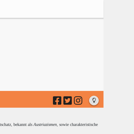
tschatz, bekannt als
Austriazismen
, sowie charakteristische