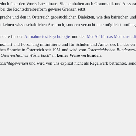
edoch über den Wortschatz hinaus. Sie beinhalten auch Grammatik und Ausspra
bei die Rechtschreibreform gewisse Grenzen setzt.
prache und den in Österreich gebräuchlichen Dialekten, wie den bairischen un
at keinen wissenschaftlichen Anspruch, sondern versucht eine möglichst umfa
sondere für den
Aufnahmetest Psychologie
und den
MedAT für das Medizinstud
chaft und Forschung mitinitiierte und für Schulen und Ämter des Landes verb
chen Sprache in Österreich seit 1951 und wird vom
Österreichischen Bundesver
"
Österreichisches Wörterbuch
" in
keiner Weise verbunden
.
hschlagewerken
und wird von uns explizit nicht als Regelwerk betrachtet, sond