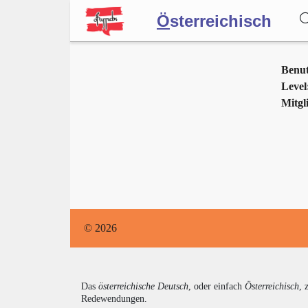
Ö
sterreichisch
Wörterbuch
Benu
Level
Mitgli
Forum
Blog
© 2026
Das
österreichische Deutsch
, oder einfach
Österreichisch
, 
Redewendungen.