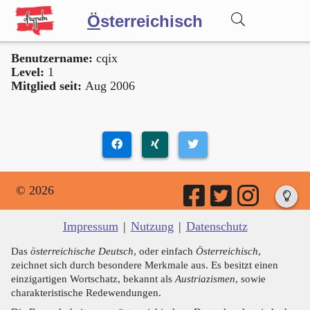
Ö
sterreichisch
Benutzername:
cqix
Wörterbuch
Level:
1
Mitglied seit:
Aug 2006
Forum
Blog
© 2026
Impressum
|
Nutzung
|
Datenschutz
Das
österreichische Deutsch
, oder einfach
Österreichisch
,
zeichnet sich durch besondere Merkmale aus. Es besitzt einen
einzigartigen Wortschatz, bekannt als
Austriazismen
, sowie
charakteristische Redewendungen.