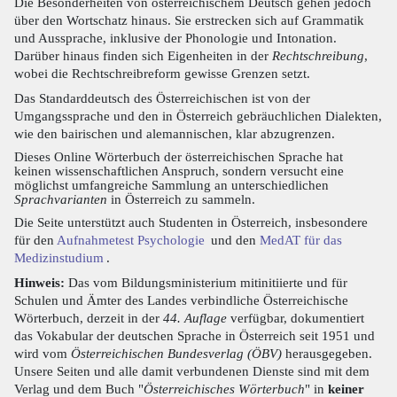
Die Besonderheiten von österreichischem Deutsch gehen jedoch
über den Wortschatz hinaus. Sie erstrecken sich auf Grammatik
und Aussprache, inklusive der Phonologie und Intonation.
Darüber hinaus finden sich Eigenheiten in der
Rechtschreibung
,
wobei die Rechtschreibreform gewisse Grenzen setzt.
Das Standarddeutsch des Österreichischen ist von der
Umgangssprache und den in Österreich gebräuchlichen Dialekten,
wie den bairischen und alemannischen, klar abzugrenzen.
Dieses Online Wörterbuch der österreichischen Sprache hat
keinen wissenschaftlichen Anspruch, sondern versucht eine
möglichst umfangreiche Sammlung an unterschiedlichen
Sprachvarianten
in Österreich zu sammeln.
Die Seite unterstützt auch Studenten in Österreich, insbesondere
für den
Aufnahmetest Psychologie
und den
MedAT für das
Medizinstudium
.
Hinweis:
Das vom Bildungsministerium mitinitiierte und für
Schulen und Ämter des Landes verbindliche Österreichische
Wörterbuch, derzeit in der
44. Auflage
verfügbar, dokumentiert
das Vokabular der deutschen Sprache in Österreich seit 1951 und
wird vom
Österreichischen Bundesverlag (ÖBV)
herausgegeben.
Unsere Seiten und alle damit verbundenen Dienste sind mit dem
Verlag und dem Buch "
Österreichisches Wörterbuch
" in
keiner