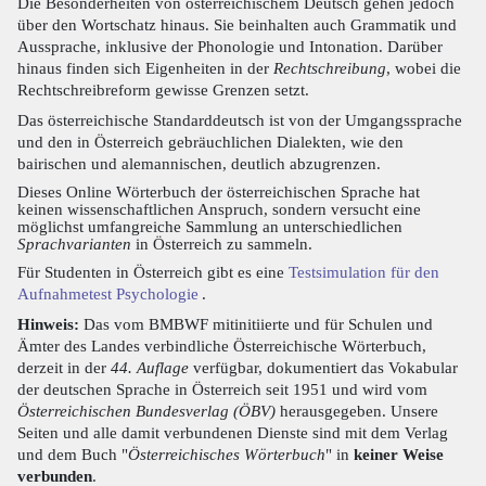
Die Besonderheiten von österreichischem Deutsch gehen jedoch
über den Wortschatz hinaus. Sie beinhalten auch Grammatik und
Aussprache, inklusive der Phonologie und Intonation. Darüber
hinaus finden sich Eigenheiten in der
Rechtschreibung
, wobei die
Rechtschreibreform gewisse Grenzen setzt.
Das österreichische Standarddeutsch ist von der Umgangssprache
und den in Österreich gebräuchlichen Dialekten, wie den
bairischen und alemannischen, deutlich abzugrenzen.
Dieses Online Wörterbuch der österreichischen Sprache hat
keinen wissenschaftlichen Anspruch, sondern versucht eine
möglichst umfangreiche Sammlung an unterschiedlichen
Sprachvarianten
in Österreich zu sammeln.
Für Studenten in Österreich gibt es eine
Testsimulation für den
Aufnahmetest Psychologie
.
Hinweis:
Das vom BMBWF mitinitiierte und für Schulen und
Ämter des Landes verbindliche Österreichische Wörterbuch,
derzeit in der
44. Auflage
verfügbar, dokumentiert das Vokabular
der deutschen Sprache in Österreich seit 1951 und wird vom
Österreichischen Bundesverlag (ÖBV)
herausgegeben. Unsere
Seiten und alle damit verbundenen Dienste sind mit dem Verlag
und dem Buch "
Österreichisches Wörterbuch
" in
keiner Weise
verbunden
.