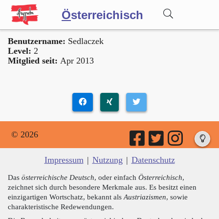
Ö
sterreichisch
Benutzername:
Sedlaczek
Wörterbuch
Level:
2
Mitglied seit:
Apr 2013
Forum
Blog
© 2026
Impressum
|
Nutzung
|
Datenschutz
Das
österreichische Deutsch
, oder einfach
Österreichisch
,
zeichnet sich durch besondere Merkmale aus. Es besitzt einen
einzigartigen Wortschatz, bekannt als
Austriazismen
, sowie
charakteristische Redewendungen.