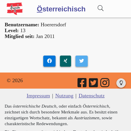
Ö
sterreichisch
Benutzername:
Hoerersdorf
Wörterbuch
Level:
13
Mitglied seit:
Jan 2011
Forum
Blog
© 2026
Impressum
|
Nutzung
|
Datenschutz
Das
österreichische Deutsch
, oder einfach
Österreichisch
,
zeichnet sich durch besondere Merkmale aus. Es besitzt einen
einzigartigen Wortschatz, bekannt als
Austriazismen
, sowie
charakteristische Redewendungen.