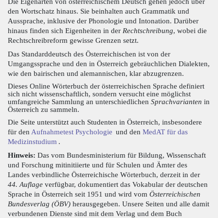
Die Eigenarten von österreichischem Deutsch gehen jedoch über
den Wortschatz hinaus. Sie beinhalten auch Grammatik und
Aussprache, inklusive der Phonologie und Intonation. Darüber
hinaus finden sich Eigenheiten in der
Rechtschreibung
, wobei die
Rechtschreibreform gewisse Grenzen setzt.
Das Standarddeutsch des Österreichischen ist von der
Umgangssprache und den in Österreich gebräuchlichen Dialekten,
wie den bairischen und alemannischen, klar abzugrenzen.
Dieses Online Wörterbuch der österreichischen Sprache definiert
sich nicht wissenschaftlich, sondern versucht eine möglichst
umfangreiche Sammlung an unterschiedlichen
Sprachvarianten
in
Österreich zu sammeln.
Die Seite unterstützt auch Studenten in Österreich, insbesondere
für den
Aufnahmetest Psychologie
und den
MedAT für das
Medizinstudium
.
Hinweis:
Das vom Bundesministerium für Bildung, Wissenschaft
und Forschung mitinitiierte und für Schulen und Ämter des
Landes verbindliche Österreichische Wörterbuch, derzeit in der
44. Auflage
verfügbar, dokumentiert das Vokabular der deutschen
Sprache in Österreich seit 1951 und wird vom
Österreichischen
Bundesverlag (ÖBV)
herausgegeben. Unsere Seiten und alle damit
verbundenen Dienste sind mit dem Verlag und dem Buch