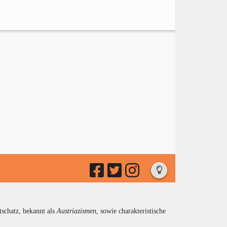
tschatz, bekannt als
Austriazismen
, sowie charakteristische