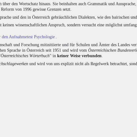
h über den Wortschatz hinaus. Sie beinhalten auch Grammatik und Aussprache, 
e Reform von 1996 gewisse Grenzen setzt.
prache und den in Österreich gebräuchlichen Dialekten, wie den bairischen un
at keinen wissenschaftlichen Anspruch, sondern versucht eine möglichst umfa
ür den Aufnahmetest Psychologie
.
chaft und Forschung mitinitiierte und für Schulen und Ämter des Landes verb
chen Sprache in Österreich seit 1951 und wird vom
Österreichischen Bundesver
"
Österreichisches Wörterbuch
" in
keiner Weise verbunden
.
hschlagewerken
und wird von uns explizit nicht als Regelwerk betrachtet, sond