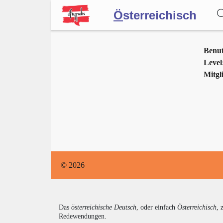
Ö
sterreichisch
Wörterbuch
Benu
Level
Mitgli
Forum
Blog
© 2026
Das
österreichische Deutsch
, oder einfach
Österreichisch
, 
Redewendungen.