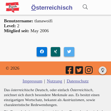
Ö
sterreichisch
Benutzername:
tlanawoifi
Wörterbuch
Level:
2
Mitglied seit:
May 2006
Forum
Blog
© 2026
Impressum
|
Nutzung
|
Datenschutz
Das
österreichische Deutsch
, oder einfach
Österreichisch
,
zeichnet sich durch besondere Merkmale aus. Es besitzt einen
einzigartigen Wortschatz, bekannt als
Austriazismen
, sowie
charakteristische Redewendungen.