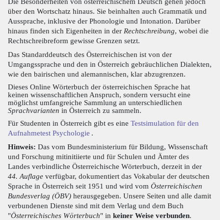
Die Besonderheiten von österreichischem Deutsch gehen jedoch
über den Wortschatz hinaus. Sie beinhalten auch Grammatik und
Aussprache, inklusive der Phonologie und Intonation. Darüber
hinaus finden sich Eigenheiten in der
Rechtschreibung
, wobei die
Rechtschreibreform gewisse Grenzen setzt.
Das Standarddeutsch des Österreichischen ist von der
Umgangssprache und den in Österreich gebräuchlichen Dialekten,
wie den bairischen und alemannischen, klar abzugrenzen.
Dieses Online Wörterbuch der österreichischen Sprache hat
keinen wissenschaftlichen Anspruch, sondern versucht eine
möglichst umfangreiche Sammlung an unterschiedlichen
Sprachvarianten
in Österreich zu sammeln.
Für Studenten in Österreich gibt es eine
Testsimulation für den
Aufnahmetest Psychologie
.
Hinweis:
Das vom Bundesministerium für Bildung, Wissenschaft
und Forschung mitinitiierte und für Schulen und Ämter des
Landes verbindliche Österreichische Wörterbuch, derzeit in der
44. Auflage
verfügbar, dokumentiert das Vokabular der deutschen
Sprache in Österreich seit 1951 und wird vom
Österreichischen
Bundesverlag (ÖBV)
herausgegeben. Unsere Seiten und alle damit
verbundenen Dienste sind mit dem Verlag und dem Buch
"
Österreichisches Wörterbuch
" in
keiner Weise verbunden
.