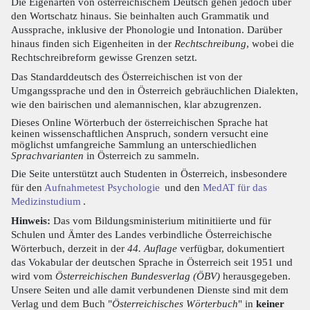
Die Eigenarten von österreichischem Deutsch gehen jedoch über
den Wortschatz hinaus. Sie beinhalten auch Grammatik und
Aussprache, inklusive der Phonologie und Intonation. Darüber
hinaus finden sich Eigenheiten in der
Rechtschreibung
, wobei die
Rechtschreibreform gewisse Grenzen setzt.
Das Standarddeutsch des Österreichischen ist von der
Umgangssprache und den in Österreich gebräuchlichen Dialekten,
wie den bairischen und alemannischen, klar abzugrenzen.
Dieses Online Wörterbuch der österreichischen Sprache hat
keinen wissenschaftlichen Anspruch, sondern versucht eine
möglichst umfangreiche Sammlung an unterschiedlichen
Sprachvarianten
in Österreich zu sammeln.
Die Seite unterstützt auch Studenten in Österreich, insbesondere
für den
Aufnahmetest Psychologie
und den
MedAT für das
Medizinstudium
.
Hinweis:
Das vom Bildungsministerium mitinitiierte und für
Schulen und Ämter des Landes verbindliche Österreichische
Wörterbuch, derzeit in der
44. Auflage
verfügbar, dokumentiert
das Vokabular der deutschen Sprache in Österreich seit 1951 und
wird vom
Österreichischen Bundesverlag (ÖBV)
herausgegeben.
Unsere Seiten und alle damit verbundenen Dienste sind mit dem
Verlag und dem Buch "
Österreichisches Wörterbuch
" in
keiner