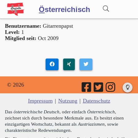
Ö
sterreichisch
Benutzername:
Gitarrenpapst
Wörterbuch
Level:
1
Mitglied seit:
Oct 2009
Forum
Blog
© 2026
Impressum
|
Nutzung
|
Datenschutz
Das
österreichische Deutsch
, oder einfach
Österreichisch
,
zeichnet sich durch besondere Merkmale aus. Es besitzt einen
einzigartigen Wortschatz, bekannt als
Austriazismen
, sowie
charakteristische Redewendungen.