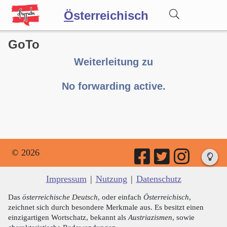
Ö
sterreichisch
GoTo
Wörterbuch
Weiterleitung zu
Forum
No forwarding active.
Blog
© 2026
Impressum
|
Nutzung
|
Datenschutz
Das
österreichische Deutsch
, oder einfach
Österreichisch
,
zeichnet sich durch besondere Merkmale aus. Es besitzt einen
einzigartigen Wortschatz, bekannt als
Austriazismen
, sowie