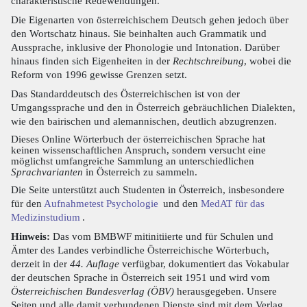
charakteristische Redewendungen.
Die Eigenarten von österreichischem Deutsch gehen jedoch über
den Wortschatz hinaus. Sie beinhalten auch Grammatik und
Aussprache, inklusive der Phonologie und Intonation. Darüber
hinaus finden sich Eigenheiten in der
Rechtschreibung
, wobei die
Reform von 1996 gewisse Grenzen setzt.
Das Standarddeutsch des Österreichischen ist von der
Umgangssprache und den in Österreich gebräuchlichen Dialekten,
wie den bairischen und alemannischen, deutlich abzugrenzen.
Dieses Online Wörterbuch der österreichischen Sprache hat
keinen wissenschaftlichen Anspruch, sondern versucht eine
möglichst umfangreiche Sammlung an unterschiedlichen
Sprachvarianten
in Österreich zu sammeln.
Die Seite unterstützt auch Studenten in Österreich, insbesondere
für den
Aufnahmetest Psychologie
und den
MedAT für das
Medizinstudium
.
Hinweis:
Das vom BMBWF mitinitiierte und für Schulen und
Ämter des Landes verbindliche Österreichische Wörterbuch,
derzeit in der
44. Auflage
verfügbar, dokumentiert das Vokabular
der deutschen Sprache in Österreich seit 1951 und wird vom
Österreichischen Bundesverlag (ÖBV)
herausgegeben. Unsere
Seiten und alle damit verbundenen Dienste sind mit dem Verlag