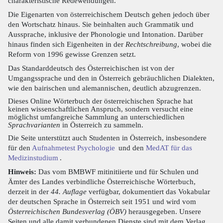
charakteristische Redewendungen.
Die Eigenarten von österreichischem Deutsch gehen jedoch über
den Wortschatz hinaus. Sie beinhalten auch Grammatik und
Aussprache, inklusive der Phonologie und Intonation. Darüber
hinaus finden sich Eigenheiten in der
Rechtschreibung
, wobei die
Reform von 1996 gewisse Grenzen setzt.
Das Standarddeutsch des Österreichischen ist von der
Umgangssprache und den in Österreich gebräuchlichen Dialekten,
wie den bairischen und alemannischen, deutlich abzugrenzen.
Dieses Online Wörterbuch der österreichischen Sprache hat
keinen wissenschaftlichen Anspruch, sondern versucht eine
möglichst umfangreiche Sammlung an unterschiedlichen
Sprachvarianten
in Österreich zu sammeln.
Die Seite unterstützt auch Studenten in Österreich, insbesondere
für den
Aufnahmetest Psychologie
und den
MedAT für das
Medizinstudium
.
Hinweis:
Das vom BMBWF mitinitiierte und für Schulen und
Ämter des Landes verbindliche Österreichische Wörterbuch,
derzeit in der
44. Auflage
verfügbar, dokumentiert das Vokabular
der deutschen Sprache in Österreich seit 1951 und wird vom
Österreichischen Bundesverlag (ÖBV)
herausgegeben. Unsere
Seiten und alle damit verbundenen Dienste sind mit dem Verlag