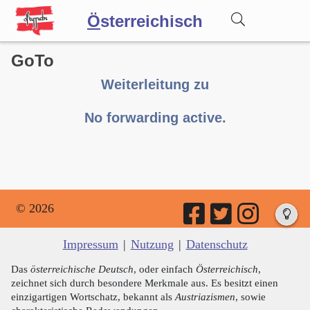
Ö
sterreichisch
GoTo
Wörterbuch
Weiterleitung zu
Forum
No forwarding active.
Blog
© 2026
Impressum
|
Nutzung
|
Datenschutz
Das
österreichische Deutsch
, oder einfach
Österreichisch
,
zeichnet sich durch besondere Merkmale aus. Es besitzt einen
einzigartigen Wortschatz, bekannt als
Austriazismen
, sowie