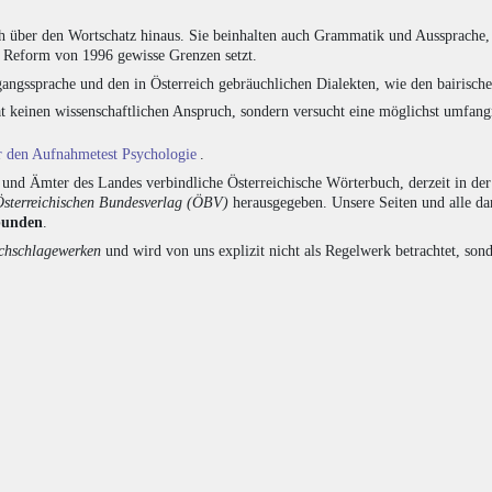
h über den Wortschatz hinaus. Sie beinhalten auch Grammatik und Aussprache, 
e Reform von 1996 gewisse Grenzen setzt.
angssprache und den in Österreich gebräuchlichen Dialekten, wie den bairisch
at keinen wissenschaftlichen Anspruch, sondern versucht eine möglichst umfa
ür den Aufnahmetest Psychologie
.
nd Ämter des Landes verbindliche Österreichische Wörterbuch, derzeit in de
Österreichischen Bundesverlag (ÖBV)
herausgegeben. Unsere Seiten und alle d
bunden
.
hschlagewerken
und wird von uns explizit nicht als Regelwerk betrachtet, sond