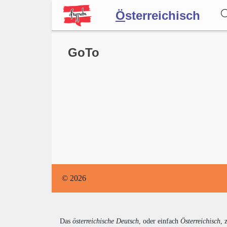
Ö
sterreichisch
Wörterbuch
GoTo
Forum
Blog
© 2026
Das
österreichische Deutsch
, oder einfach
Österreichisch
, 