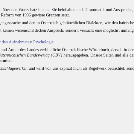
h über den Wortschatz hinaus. Sie beinhalten auch Grammatik und Aussprache, 
e Reform von 1996 gewisse Grenzen setzt.
angssprache und den in Österreich gebräuchlichen Dialekten, wie den bairisch
at keinen wissenschaftlichen Anspruch, sondern versucht eine möglichst umfa
ür den Aufnahmetest Psychologie
.
nd Ämter des Landes verbindliche Österreichische Wörterbuch, derzeit in de
Österreichischen Bundesverlag (ÖBV)
herausgegeben. Unsere Seiten und alle d
bunden
.
hschlagewerken
und wird von uns explizit nicht als Regelwerk betrachtet, sond