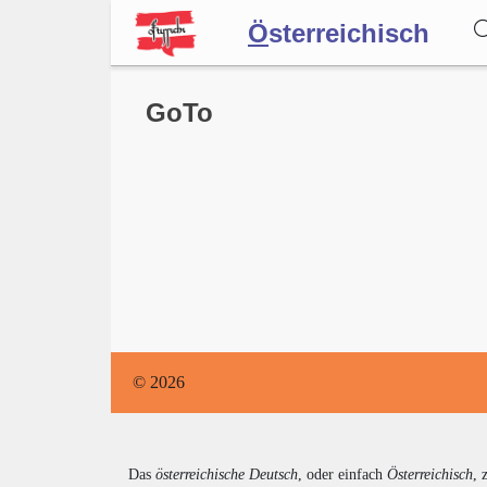
Ö
sterreichisch
Wörterbuch
GoTo
Forum
Blog
© 2026
Das
österreichische Deutsch
, oder einfach
Österreichisch
, 