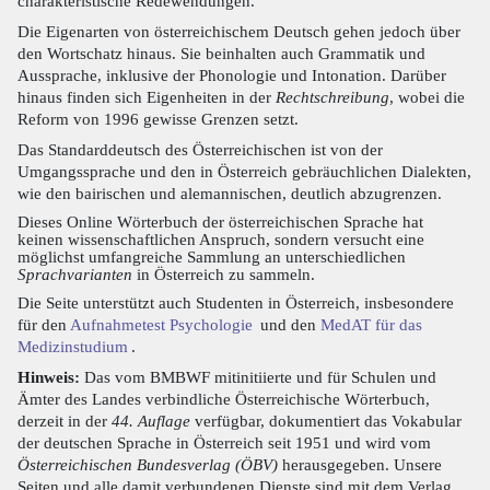
charakteristische Redewendungen.
Die Eigenarten von österreichischem Deutsch gehen jedoch über
den Wortschatz hinaus. Sie beinhalten auch Grammatik und
Aussprache, inklusive der Phonologie und Intonation. Darüber
hinaus finden sich Eigenheiten in der
Rechtschreibung
, wobei die
Reform von 1996 gewisse Grenzen setzt.
Das Standarddeutsch des Österreichischen ist von der
Umgangssprache und den in Österreich gebräuchlichen Dialekten,
wie den bairischen und alemannischen, deutlich abzugrenzen.
Dieses Online Wörterbuch der österreichischen Sprache hat
keinen wissenschaftlichen Anspruch, sondern versucht eine
möglichst umfangreiche Sammlung an unterschiedlichen
Sprachvarianten
in Österreich zu sammeln.
Die Seite unterstützt auch Studenten in Österreich, insbesondere
für den
Aufnahmetest Psychologie
und den
MedAT für das
Medizinstudium
.
Hinweis:
Das vom BMBWF mitinitiierte und für Schulen und
Ämter des Landes verbindliche Österreichische Wörterbuch,
derzeit in der
44. Auflage
verfügbar, dokumentiert das Vokabular
der deutschen Sprache in Österreich seit 1951 und wird vom
Österreichischen Bundesverlag (ÖBV)
herausgegeben. Unsere
Seiten und alle damit verbundenen Dienste sind mit dem Verlag