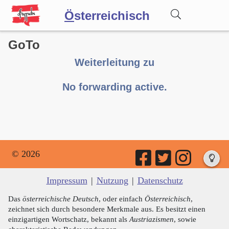
Ö
sterreichisch
GoTo
Wörterbuch
Weiterleitung zu
Forum
No forwarding active.
Blog
© 2026
Impressum
|
Nutzung
|
Datenschutz
Das
österreichische Deutsch
, oder einfach
Österreichisch
,
zeichnet sich durch besondere Merkmale aus. Es besitzt einen
einzigartigen Wortschatz, bekannt als
Austriazismen
, sowie