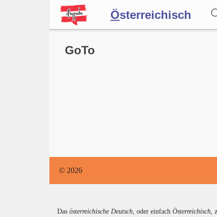
Ö
sterreichisch
Wörterbuch
GoTo
Forum
Blog
© 2026
Das
österreichische Deutsch
, oder einfach
Österreichisch
, 