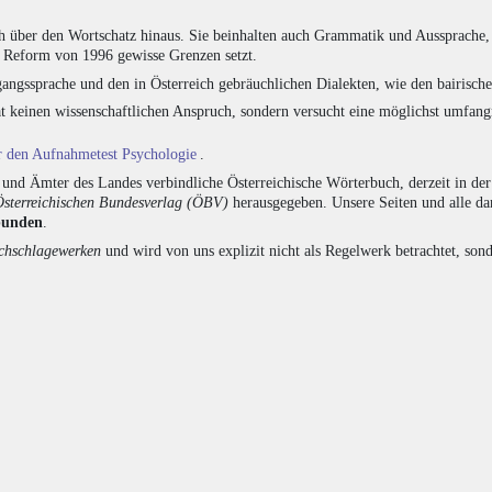
h über den Wortschatz hinaus. Sie beinhalten auch Grammatik und Aussprache, 
e Reform von 1996 gewisse Grenzen setzt.
angssprache und den in Österreich gebräuchlichen Dialekten, wie den bairisch
at keinen wissenschaftlichen Anspruch, sondern versucht eine möglichst umfa
ür den Aufnahmetest Psychologie
.
nd Ämter des Landes verbindliche Österreichische Wörterbuch, derzeit in de
Österreichischen Bundesverlag (ÖBV)
herausgegeben. Unsere Seiten und alle d
bunden
.
hschlagewerken
und wird von uns explizit nicht als Regelwerk betrachtet, sond