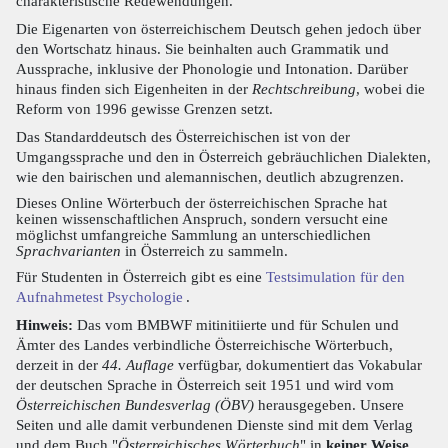
charakteristische Redewendungen.
Die Eigenarten von österreichischem Deutsch gehen jedoch über
den Wortschatz hinaus. Sie beinhalten auch Grammatik und
Aussprache, inklusive der Phonologie und Intonation. Darüber
hinaus finden sich Eigenheiten in der
Rechtschreibung
, wobei die
Reform von 1996 gewisse Grenzen setzt.
Das Standarddeutsch des Österreichischen ist von der
Umgangssprache und den in Österreich gebräuchlichen Dialekten,
wie den bairischen und alemannischen, deutlich abzugrenzen.
Dieses Online Wörterbuch der österreichischen Sprache hat
keinen wissenschaftlichen Anspruch, sondern versucht eine
möglichst umfangreiche Sammlung an unterschiedlichen
Sprachvarianten
in Österreich zu sammeln.
Für Studenten in Österreich gibt es eine
Testsimulation für den
Aufnahmetest Psychologie
.
Hinweis:
Das vom BMBWF mitinitiierte und für Schulen und
Ämter des Landes verbindliche Österreichische Wörterbuch,
derzeit in der
44. Auflage
verfügbar, dokumentiert das Vokabular
der deutschen Sprache in Österreich seit 1951 und wird vom
Österreichischen Bundesverlag (ÖBV)
herausgegeben. Unsere
Seiten und alle damit verbundenen Dienste sind mit dem Verlag
und dem Buch "
Österreichisches Wörterbuch
" in
keiner Weise