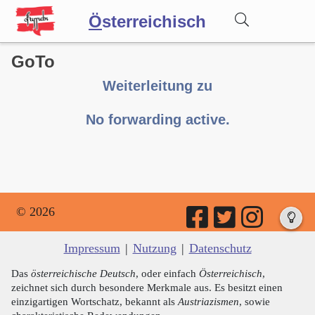
Ö
sterreichisch
GoTo
Wörterbuch
Weiterleitung zu
Forum
No forwarding active.
Blog
© 2026
Impressum
|
Nutzung
|
Datenschutz
Das
österreichische Deutsch
, oder einfach
Österreichisch
,
zeichnet sich durch besondere Merkmale aus. Es besitzt einen
einzigartigen Wortschatz, bekannt als
Austriazismen
, sowie