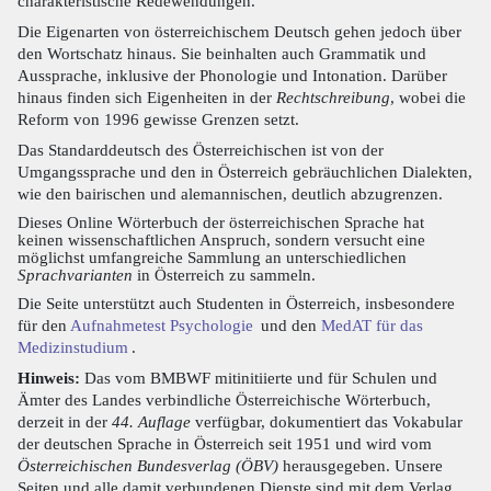
charakteristische Redewendungen.
Die Eigenarten von österreichischem Deutsch gehen jedoch über
den Wortschatz hinaus. Sie beinhalten auch Grammatik und
Aussprache, inklusive der Phonologie und Intonation. Darüber
hinaus finden sich Eigenheiten in der
Rechtschreibung
, wobei die
Reform von 1996 gewisse Grenzen setzt.
Das Standarddeutsch des Österreichischen ist von der
Umgangssprache und den in Österreich gebräuchlichen Dialekten,
wie den bairischen und alemannischen, deutlich abzugrenzen.
Dieses Online Wörterbuch der österreichischen Sprache hat
keinen wissenschaftlichen Anspruch, sondern versucht eine
möglichst umfangreiche Sammlung an unterschiedlichen
Sprachvarianten
in Österreich zu sammeln.
Die Seite unterstützt auch Studenten in Österreich, insbesondere
für den
Aufnahmetest Psychologie
und den
MedAT für das
Medizinstudium
.
Hinweis:
Das vom BMBWF mitinitiierte und für Schulen und
Ämter des Landes verbindliche Österreichische Wörterbuch,
derzeit in der
44. Auflage
verfügbar, dokumentiert das Vokabular
der deutschen Sprache in Österreich seit 1951 und wird vom
Österreichischen Bundesverlag (ÖBV)
herausgegeben. Unsere
Seiten und alle damit verbundenen Dienste sind mit dem Verlag