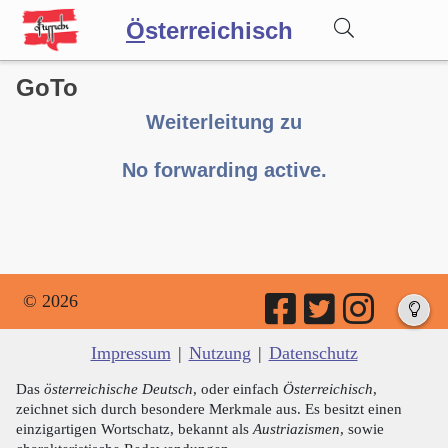
Ö
sterreichisch
GoTo
Wörterbuch
Weiterleitung zu
Forum
No forwarding active.
Blog
© 2026
Impressum
|
Nutzung
|
Datenschutz
Das
österreichische Deutsch
, oder einfach
Österreichisch
,
zeichnet sich durch besondere Merkmale aus. Es besitzt einen
einzigartigen Wortschatz, bekannt als
Austriazismen
, sowie