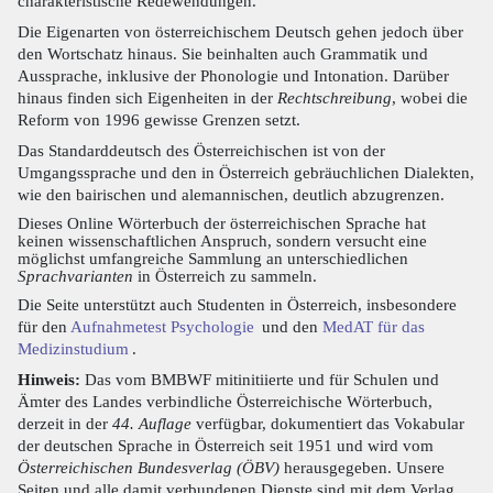
charakteristische Redewendungen.
Die Eigenarten von österreichischem Deutsch gehen jedoch über
den Wortschatz hinaus. Sie beinhalten auch Grammatik und
Aussprache, inklusive der Phonologie und Intonation. Darüber
hinaus finden sich Eigenheiten in der
Rechtschreibung
, wobei die
Reform von 1996 gewisse Grenzen setzt.
Das Standarddeutsch des Österreichischen ist von der
Umgangssprache und den in Österreich gebräuchlichen Dialekten,
wie den bairischen und alemannischen, deutlich abzugrenzen.
Dieses Online Wörterbuch der österreichischen Sprache hat
keinen wissenschaftlichen Anspruch, sondern versucht eine
möglichst umfangreiche Sammlung an unterschiedlichen
Sprachvarianten
in Österreich zu sammeln.
Die Seite unterstützt auch Studenten in Österreich, insbesondere
für den
Aufnahmetest Psychologie
und den
MedAT für das
Medizinstudium
.
Hinweis:
Das vom BMBWF mitinitiierte und für Schulen und
Ämter des Landes verbindliche Österreichische Wörterbuch,
derzeit in der
44. Auflage
verfügbar, dokumentiert das Vokabular
der deutschen Sprache in Österreich seit 1951 und wird vom
Österreichischen Bundesverlag (ÖBV)
herausgegeben. Unsere
Seiten und alle damit verbundenen Dienste sind mit dem Verlag