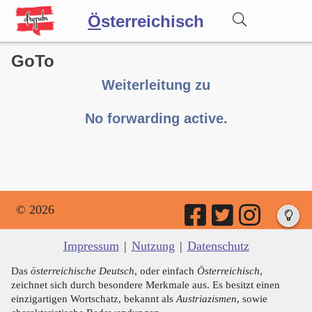
Ö
sterreichisch
GoTo
Wörterbuch
Weiterleitung zu
Forum
No forwarding active.
Blog
© 2026
Impressum
|
Nutzung
|
Datenschutz
Das
österreichische Deutsch
, oder einfach
Österreichisch
,
zeichnet sich durch besondere Merkmale aus. Es besitzt einen
einzigartigen Wortschatz, bekannt als
Austriazismen
, sowie