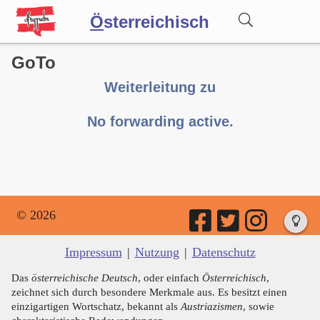
Ö
sterreichisch
GoTo
Wörterbuch
Weiterleitung zu
Forum
No forwarding active.
Blog
© 2026
Impressum
|
Nutzung
|
Datenschutz
Das
österreichische Deutsch
, oder einfach
Österreichisch
,
zeichnet sich durch besondere Merkmale aus. Es besitzt einen
einzigartigen Wortschatz, bekannt als
Austriazismen
, sowie