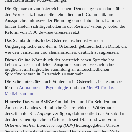
charakteristische Redewendungen.
Die Eigenarten von österreichischem Deutsch gehen jedoch über
den Wortschatz hinaus. Sie beinhalten auch Grammatik und
Aussprache, inklusive der Phonologie und Intonation. Darüber
hinaus finden sich Eigenheiten in der
Rechtschreibung
, wobei die
Reform von 1996 gewisse Grenzen setzt.
Das Standarddeutsch des Österreichischen ist von der
Umgangssprache und den in Österreich gebräuchlichen Dialekten,
wie den bairischen und alemannischen, deutlich abzugrenzen.
Dieses Online Wörterbuch der österreichischen Sprache hat
keinen wissenschaftlichen Anspruch, sondern versucht eine
möglichst umfangreiche Sammlung an unterschiedlichen
Sprachvarianten
in Österreich zu sammeln.
Die Seite unterstützt auch Studenten in Österreich, insbesondere
für den
Aufnahmetest Psychologie
und den
MedAT für das
Medizinstudium
.
Hinweis:
Das vom BMBWF mitinitiierte und für Schulen und
Ämter des Landes verbindliche Österreichische Wörterbuch,
derzeit in der
44. Auflage
verfügbar, dokumentiert das Vokabular
der deutschen Sprache in Österreich seit 1951 und wird vom
Österreichischen Bundesverlag (ÖBV)
herausgegeben. Unsere
Seiten und alle damit verbundenen Dienste sind mit dem Verlag