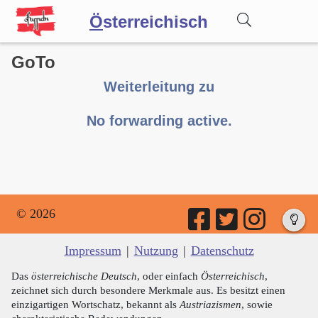
Ö
sterreichisch
GoTo
Wörterbuch
Weiterleitung zu
Forum
No forwarding active.
Blog
© 2026
Impressum
|
Nutzung
|
Datenschutz
Das
österreichische Deutsch
, oder einfach
Österreichisch
,
zeichnet sich durch besondere Merkmale aus. Es besitzt einen
einzigartigen Wortschatz, bekannt als
Austriazismen
, sowie