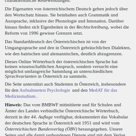
charakteristische Redewendungen.
Die Eigenarten von österreichischem Deutsch gehen jedoch über
den Wortschatz hinaus. Sie beinhalten auch Grammatik und
Aussprache, inklusive der Phonologie und Intonation. Darüber
hinaus finden sich Eigenheiten in der
Rechtschreibung
, wobei die
Reform von 1996 gewisse Grenzen setzt.
Das Standarddeutsch des Österreichischen ist von der
Umgangssprache und den in Österreich gebräuchlichen Dialekten,
wie den bairischen und alemannischen, deutlich abzugrenzen.
Dieses Online Wörterbuch der österreichischen Sprache hat
keinen wissenschaftlichen Anspruch, sondern versucht eine
möglichst umfangreiche Sammlung an unterschiedlichen
Sprachvarianten
in Österreich zu sammeln.
Die Seite unterstützt auch Studenten in Österreich, insbesondere
für den
Aufnahmetest Psychologie
und den
MedAT für das
Medizinstudium
.
Hinweis:
Das vom BMBWF mitinitiierte und für Schulen und
Ämter des Landes verbindliche Österreichische Wörterbuch,
derzeit in der
44. Auflage
verfügbar, dokumentiert das Vokabular
der deutschen Sprache in Österreich seit 1951 und wird vom
Österreichischen Bundesverlag (ÖBV)
herausgegeben. Unsere
Seiten und alle damit verbundenen Dienste sind mit dem Verlag